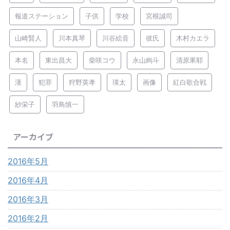
報道ステーション
子供
学校
宮根誠司
山崎賢人
川本真琴
川谷絵音
彼氏
木村カエラ
本名
東出昌大
柴咲コウ
永山絢斗
清原果耶
漢
犯罪
狩野英孝
瑛太
画像
紅白歌合戦
紗栄子
羽鳥慎一
アーカイブ
2016年5月
2016年4月
2016年3月
2016年2月