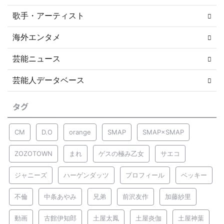
歌手・アーティスト
海外エンタメ
芸能ニュース
芸能人データベース
タグ
CM
D.O
orange
SMAP
SMAP×SMAP
ZOZOTOWN
まれ
ゲスの極み乙女
サエコ
ジャニーズ
ハーゲンダッツ
プロフィール
ベッキー
不倫
中条あやみ
兄弟
前沢友作
加藤紗里
動画
古館伊知郎
土屋太鳳
土屋炎伽
土屋神葉