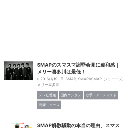
SMAPのスマスマ謝罪会見に違和感｜
メリー喜多川は最低！
2016/1/19
SMAP
,
SMAP×SMAP
,
ジャニーズ
,
メリー喜多川
テレビ番組
国内エンタメ
歌手・アーティスト
芸能ニュース
SMAP解散騒動の本当の理由、スマス