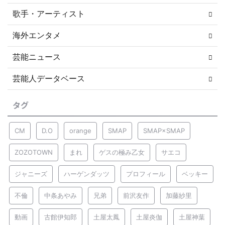
歌手・アーティスト
海外エンタメ
芸能ニュース
芸能人データベース
タグ
CM
D.O
orange
SMAP
SMAP×SMAP
ZOZOTOWN
まれ
ゲスの極み乙女
サエコ
ジャニーズ
ハーゲンダッツ
プロフィール
ベッキー
不倫
中条あやみ
兄弟
前沢友作
加藤紗里
動画
古館伊知郎
土屋太鳳
土屋炎伽
土屋神葉