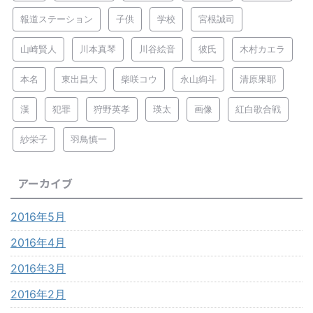
報道ステーション
子供
学校
宮根誠司
山崎賢人
川本真琴
川谷絵音
彼氏
木村カエラ
本名
東出昌大
柴咲コウ
永山絢斗
清原果耶
漢
犯罪
狩野英孝
瑛太
画像
紅白歌合戦
紗栄子
羽鳥慎一
アーカイブ
2016年5月
2016年4月
2016年3月
2016年2月