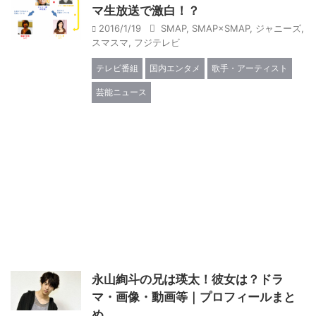
マ生放送で激白！？
2016/1/19
SMAP
,
SMAP×SMAP
,
ジャニーズ
,
スマスマ
,
フジテレビ
テレビ番組
国内エンタメ
歌手・アーティスト
芸能ニュース
永山絢斗の兄は瑛太！彼女は？ドラ
マ・画像・動画等｜プロフィールまと
め