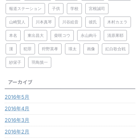
報道ステーション
子供
学校
宮根誠司
山崎賢人
川本真琴
川谷絵音
彼氏
木村カエラ
本名
東出昌大
柴咲コウ
永山絢斗
清原果耶
漢
犯罪
狩野英孝
瑛太
画像
紅白歌合戦
紗栄子
羽鳥慎一
アーカイブ
2016年5月
2016年4月
2016年3月
2016年2月