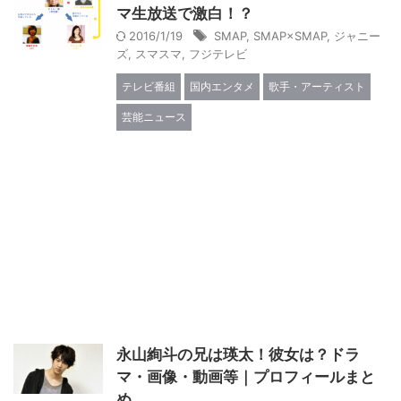
マ生放送で激白！？
2016/1/19
SMAP
,
SMAP×SMAP
,
ジャニー
ズ
,
スマスマ
,
フジテレビ
テレビ番組
国内エンタメ
歌手・アーティスト
芸能ニュース
永山絢斗の兄は瑛太！彼女は？ドラ
マ・画像・動画等｜プロフィールまと
め