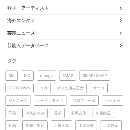
歌手・アーティスト
海外エンタメ
芸能ニュース
芸能人データベース
タグ
CM
D.O
orange
SMAP
SMAP×SMAP
ZOZOTOWN
まれ
ゲスの極み乙女
サエコ
ジャニーズ
ハーゲンダッツ
プロフィール
ベッキー
不倫
中条あやみ
兄弟
前沢友作
加藤紗里
動画
古館伊知郎
土屋太鳳
土屋炎伽
土屋神葉