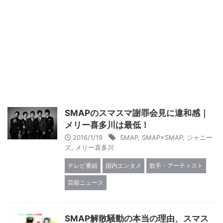
SMAPのスマスマ謝罪会見に違和感｜
メリー喜多川は最低！
2016/1/19
SMAP
,
SMAP×SMAP
,
ジャニー
ズ
,
メリー喜多川
テレビ番組
国内エンタメ
歌手・アーティスト
芸能ニュース
SMAP解散騒動の本当の理由、スマス