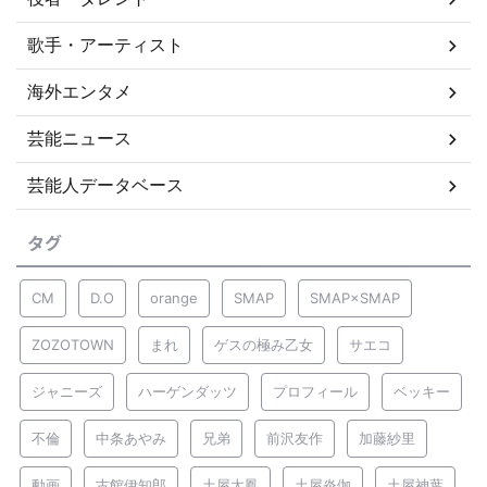
歌手・アーティスト
海外エンタメ
芸能ニュース
芸能人データベース
タグ
CM
D.O
orange
SMAP
SMAP×SMAP
ZOZOTOWN
まれ
ゲスの極み乙女
サエコ
ジャニーズ
ハーゲンダッツ
プロフィール
ベッキー
不倫
中条あやみ
兄弟
前沢友作
加藤紗里
動画
古館伊知郎
土屋太鳳
土屋炎伽
土屋神葉