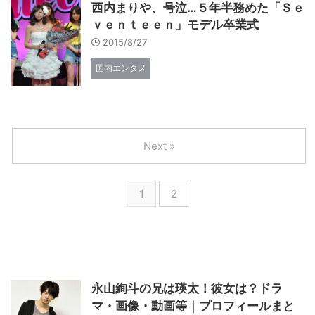
西内まりや、号泣…５年半務めた「Ｓｅ
ｖｅｎｔｅｅｎ」モデル卒業式
2015/8/27
国内エンタメ
Next »
1
2
永山絢斗の兄は瑛太！彼女は？ドラ
マ・画像・動画等｜プロフィールまと