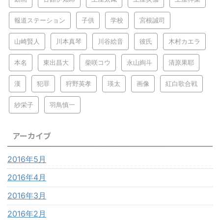
報道ステーション
子供
学校
宮根誠司
山崎賢人
川本真琴
川谷絵音
彼氏
木村カエラ
本名
東出昌大
柴咲コウ
永山絢斗
清原果耶
漢
犯罪
狩野英孝
瑛太
画像
紅白歌合戦
紗栄子
羽鳥慎一
アーカイブ
2016年5月
2016年4月
2016年3月
2016年2月