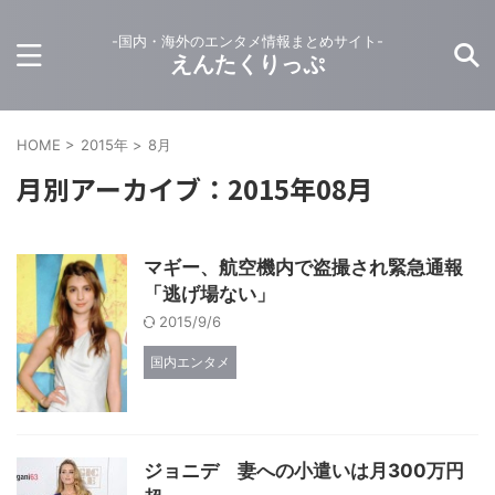
-国内・海外のエンタメ情報まとめサイト-
えんたくりっぷ
HOME
>
2015年
>
8月
月別アーカイブ：2015年08月
マギー、航空機内で盗撮され緊急通報
「逃げ場ない」
2015/9/6
国内エンタメ
ジョニデ 妻への小遣いは月300万円