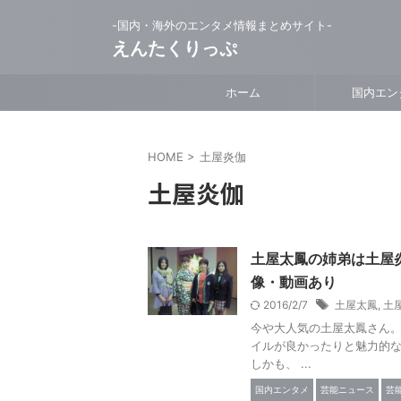
-国内・海外のエンタメ情報まとめサイト-
えんたくりっぷ
ホーム
国内エン
HOME
>
土屋炎伽
土屋炎伽
土屋太鳳の姉弟は土屋
像・動画あり
2016/2/7
土屋太鳳
,
土
今や大人気の土屋太鳳さん
イルが良かったりと魅力的
しかも、 ...
国内エンタメ
芸能ニュース
芸