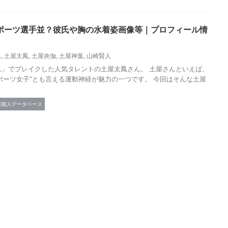
ポーツ選手並？彼氏や胸の水着姿画像等｜プロフィール情
れ
,
土屋太鳳
,
土屋炎伽
,
土屋神葉
,
山崎賢人
れ」でブレイクした人気タレントの土屋太鳳さん。 土屋さんといえば、
ポーツ女子”とも言える運動神経が魅力の一つです。 今回はそんな土屋
芸能人データベース