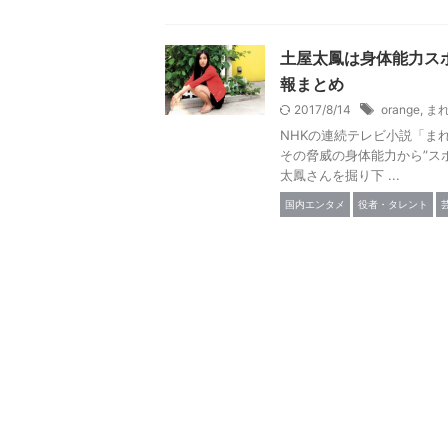
土屋太鳳は身体能力ス
報まとめ
2017/8/14
orange
,
ま
NHKの連続テレビ小説「ま
その脅威の身体能力から”ス
太鳳さんを掘り下 ...
国内エンタメ
役者・タレント