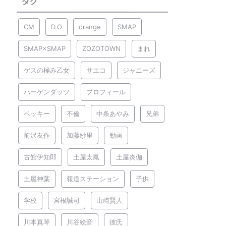
タグ
CM
D.O
orange
SMAP
SMAP×SMAP
ZOZOTOWN
まれ
ゲスの極み乙女
サエコ
ジャニーズ
ハーゲンダッツ
プロフィール
ベッキー
不倫
中条あやみ
兄弟
前沢友作
加藤紗里
動画
古館伊知郎
土屋太鳳
土屋炎伽
土屋神葉
報道ステーション
子供
学校
宮根誠司
山崎賢人
川本真琴
川谷絵音
彼氏