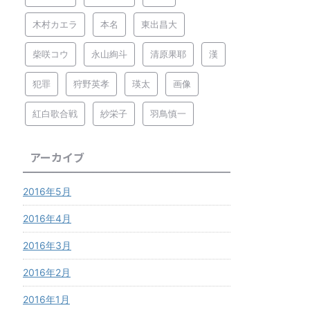
木村カエラ
本名
東出昌大
柴咲コウ
永山絢斗
清原果耶
漢
犯罪
狩野英孝
瑛太
画像
紅白歌合戦
紗栄子
羽鳥慎一
アーカイブ
2016年5月
2016年4月
2016年3月
2016年2月
2016年1月