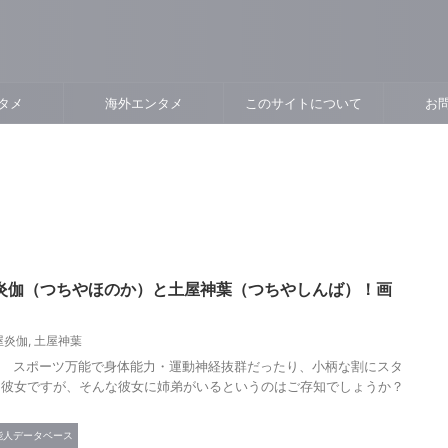
タメ
海外エンタメ
このサイトについて
お
炎伽（つちやほのか）と土屋神葉（つちやしんば）！画
屋炎伽
,
土屋神葉
。 スポーツ万能で身体能力・運動神経抜群だったり、小柄な割にスタ
な彼女ですが、そんな彼女に姉弟がいるというのはご存知でしょうか？
能人データベース