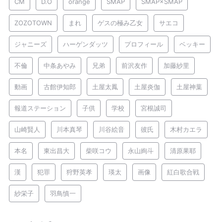
CM
D.O
orange
SMAP
SMAP×SMAP
ZOZOTOWN
まれ
ゲスの極み乙女
サエコ
ジャニーズ
ハーゲンダッツ
プロフィール
ベッキー
不倫
中条あやみ
兄弟
前沢友作
加藤紗里
動画
古館伊知郎
土屋太鳳
土屋炎伽
土屋神葉
報道ステーション
子供
学校
宮根誠司
山崎賢人
川本真琴
川谷絵音
彼氏
木村カエラ
本名
東出昌大
柴咲コウ
永山絢斗
清原果耶
漢
犯罪
狩野英孝
瑛太
画像
紅白歌合戦
紗栄子
羽鳥慎一