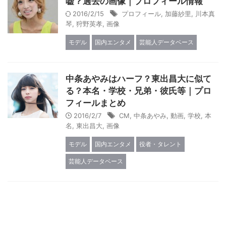
嘘？過去の画像｜プロフィール情報
2016/2/15
プロフィール
,
加藤紗里
,
川本真
琴
,
狩野英孝
,
画像
モデル
国内エンタメ
芸能人データベース
中条あやみはハーフ？東出昌大に似て
る？本名・学校・兄弟・彼氏等｜プロ
フィールまとめ
2016/2/7
CM
,
中条あやみ
,
動画
,
学校
,
本
名
,
東出昌大
,
画像
モデル
国内エンタメ
役者・タレント
芸能人データベース