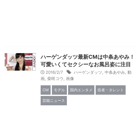
ハーゲンダッツ最新CMは中条あやみ！
可愛いくてセクシーなお風呂姿に注目
2016/2/7
ハーゲンダッツ
,
中条あやみ
,
動
画
,
柴咲コウ
,
画像
CM
モデル
国内エンタメ
役者・タレント
芸能ニュース