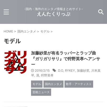
-国内・海外のエンタメ情報まとめサイト-
えんたくりっぷ
HOME
>
国内エンタメ
>
モデル
>
モデル
加藤紗里が有名ラッパーとラップ曲
『ガリガリサリ』で狩野英孝へアンサ
ー
2016/2/15
D.O
,
RYKEY
,
加藤紗里
,
川本真
琴
,
漢
,
狩野英孝
モデル
国内エンタメ
歌手・アーティスト
芸能ニュース