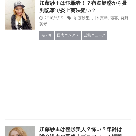
加藤紗里は犯罪者！？窃盗疑惑から批
判記事で炎上商法狙い？
2016/2/15
加藤紗里
,
川本真琴
,
犯罪
,
狩野
英孝
モデル
国内エンタメ
芸能ニュース
加藤紗里は整形美人？怖い？年齢は