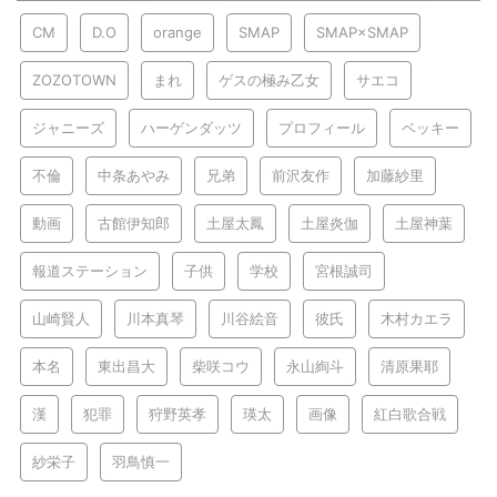
CM
D.O
orange
SMAP
SMAP×SMAP
ZOZOTOWN
まれ
ゲスの極み乙女
サエコ
ジャニーズ
ハーゲンダッツ
プロフィール
ベッキー
不倫
中条あやみ
兄弟
前沢友作
加藤紗里
動画
古館伊知郎
土屋太鳳
土屋炎伽
土屋神葉
報道ステーション
子供
学校
宮根誠司
山崎賢人
川本真琴
川谷絵音
彼氏
木村カエラ
本名
東出昌大
柴咲コウ
永山絢斗
清原果耶
漢
犯罪
狩野英孝
瑛太
画像
紅白歌合戦
紗栄子
羽鳥慎一