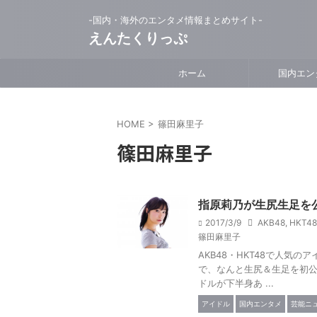
-国内・海外のエンタメ情報まとめサイト-
えんたくりっぷ
ホーム
国内エン
HOME
>
篠田麻里子
篠田麻里子
指原莉乃が生尻生足を
2017/3/9
AKB48
,
HKT48
篠田麻里子
AKB48・HKT48で人気
で、なんと生尻＆生足を初公
ドルが下半身あ ...
アイドル
国内エンタメ
芸能ニ