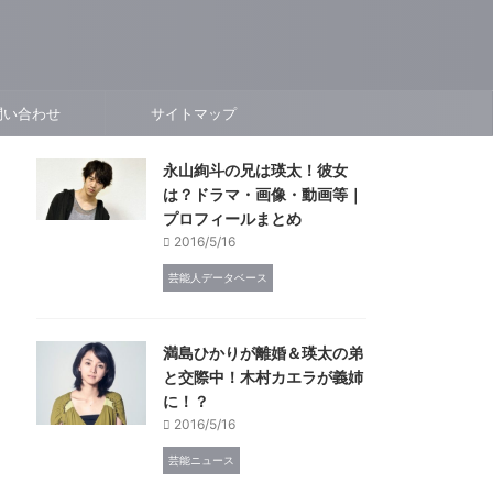
問い合わせ
サイトマップ
永山絢斗の兄は瑛太！彼女
は？ドラマ・画像・動画等｜
プロフィールまとめ
2016/5/16
芸能人データベース
満島ひかりが離婚＆瑛太の弟
と交際中！木村カエラが義姉
に！？
2016/5/16
芸能ニュース