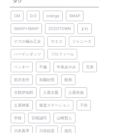
タグ
CM
D.O
orange
SMAP
SMAP×SMAP
ZOZOTOWN
まれ
ゲスの極み乙女
サエコ
ジャニーズ
ハーゲンダッツ
プロフィール
ベッキー
不倫
中条あやみ
兄弟
前沢友作
加藤紗里
動画
古館伊知郎
土屋太鳳
土屋炎伽
土屋神葉
報道ステーション
子供
学校
宮根誠司
山崎賢人
川本真琴
川谷絵音
彼氏