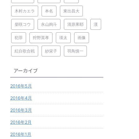
木村カエラ
本名
東出昌大
柴咲コウ
永山絢斗
清原果耶
漢
犯罪
狩野英孝
瑛太
画像
紅白歌合戦
紗栄子
羽鳥慎一
アーカイブ
2016年5月
2016年4月
2016年3月
2016年2月
2016年1月