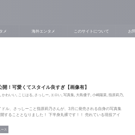
タメ
海外エンタメ
このサイトについて
お
公開！可愛くてスタイル良すぎ【画像有】
,
かわいい
,
こじはる
,
さっしー
,
エロい
,
写真集
,
大島優子
,
小嶋陽菜
,
指原莉乃
,
のアイドル、さっしーこと指原莉乃さんが、3月に発売される自身の写真集
開することとなりました！ 下半身丸裸です！！ 売れている現役アイ
ュース