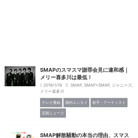
SMAPのスマスマ謝罪会見に違和感｜
メリー喜多川は最低！
2016/1/19
SMAP
,
SMAP×SMAP
,
ジャニーズ
,
メリー喜多川
テレビ番組
国内エンタメ
歌手・アーティスト
芸能ニュース
SMAP解散騒動の本当の理由、スマス