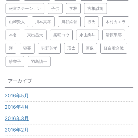
報道ステーション
子供
学校
宮根誠司
山崎賢人
川本真琴
川谷絵音
彼氏
木村カエラ
本名
東出昌大
柴咲コウ
永山絢斗
清原果耶
漢
犯罪
狩野英孝
瑛太
画像
紅白歌合戦
紗栄子
羽鳥慎一
アーカイブ
2016年5月
2016年4月
2016年3月
2016年2月