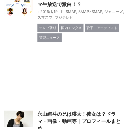
マ生放送で激白！？
2016/1/19
SMAP
,
SMAP×SMAP
,
ジャニーズ
,
スマスマ
,
フジテレビ
テレビ番組
国内エンタメ
歌手・アーティスト
芸能ニュース
永山絢斗の兄は瑛太！彼女は？ドラ
マ・画像・動画等｜プロフィールまと
め