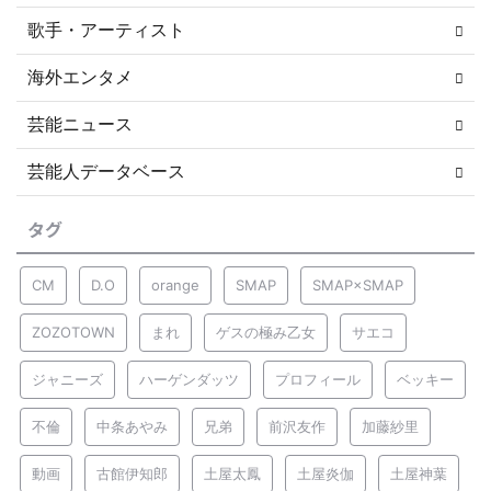
歌手・アーティスト
海外エンタメ
芸能ニュース
芸能人データベース
タグ
CM
D.O
orange
SMAP
SMAP×SMAP
ZOZOTOWN
まれ
ゲスの極み乙女
サエコ
ジャニーズ
ハーゲンダッツ
プロフィール
ベッキー
不倫
中条あやみ
兄弟
前沢友作
加藤紗里
動画
古館伊知郎
土屋太鳳
土屋炎伽
土屋神葉